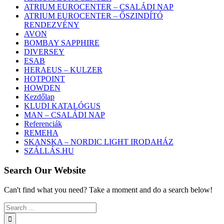
ATRIUM EUROCENTER – CSALÁDI NAP
ATRIUM EUROCENTER – ŐSZINDÍTÓ
RENDEZVÉNY
AVON
BOMBAY SAPPHIRE
DIVERSEY
ESAB
HERAEUS – KULZER
HOTPOINT
HOWDEN
Kezdőlap
KLUDI KATALÓGUS
MAN – CSALÁDI NAP
Referenciák
REMEHA
SKANSKA – NORDIC LIGHT IRODAHÁZ
SZÁLLÁS.HU
Search Our Website
Can't find what you need? Take a moment and do a search below!