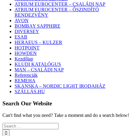
ATRIUM EUROCENTER – CSALÁDI NAP
ATRIUM EUROCENTER – ŐSZINDÍTÓ
RENDEZVÉNY
AVON
BOMBAY SAPPHIRE
DIVERSEY
ESAB
HERAEUS – KULZER
HOTPOINT
HOWDEN
Kezdőlap
KLUDI KATALÓGUS
MAN – CSALÁDI NAP
Referenciák
REMEHA
SKANSKA – NORDIC LIGHT IRODAHÁZ
SZÁLLÁS.HU
Search Our Website
Can't find what you need? Take a moment and do a search below!