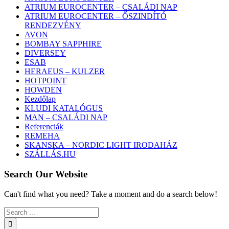
ATRIUM EUROCENTER – CSALÁDI NAP
ATRIUM EUROCENTER – ŐSZINDÍTÓ
RENDEZVÉNY
AVON
BOMBAY SAPPHIRE
DIVERSEY
ESAB
HERAEUS – KULZER
HOTPOINT
HOWDEN
Kezdőlap
KLUDI KATALÓGUS
MAN – CSALÁDI NAP
Referenciák
REMEHA
SKANSKA – NORDIC LIGHT IRODAHÁZ
SZÁLLÁS.HU
Search Our Website
Can't find what you need? Take a moment and do a search below!