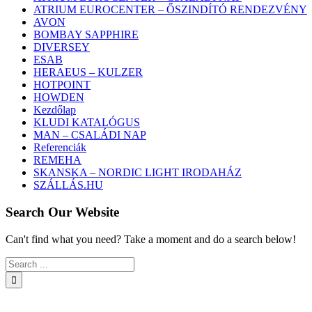
ATRIUM EUROCENTER – ŐSZINDÍTÓ RENDEZVÉNY
AVON
BOMBAY SAPPHIRE
DIVERSEY
ESAB
HERAEUS – KULZER
HOTPOINT
HOWDEN
Kezdőlap
KLUDI KATALÓGUS
MAN – CSALÁDI NAP
Referenciák
REMEHA
SKANSKA – NORDIC LIGHT IRODAHÁZ
SZÁLLÁS.HU
Search Our Website
Can't find what you need? Take a moment and do a search below!