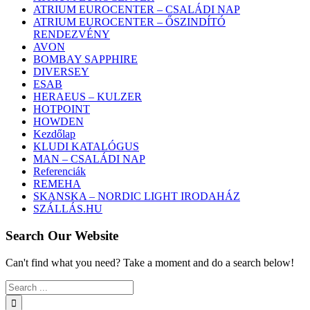
ATRIUM EUROCENTER – CSALÁDI NAP
ATRIUM EUROCENTER – ŐSZINDÍTÓ
RENDEZVÉNY
AVON
BOMBAY SAPPHIRE
DIVERSEY
ESAB
HERAEUS – KULZER
HOTPOINT
HOWDEN
Kezdőlap
KLUDI KATALÓGUS
MAN – CSALÁDI NAP
Referenciák
REMEHA
SKANSKA – NORDIC LIGHT IRODAHÁZ
SZÁLLÁS.HU
Search Our Website
Can't find what you need? Take a moment and do a search below!