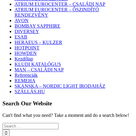
ATRIUM EUROCENTER – CSALÁDI NAP
ATRIUM EUROCENTER – ŐSZINDÍTÓ
RENDEZVÉNY
AVON
BOMBAY SAPPHIRE
DIVERSEY
ESAB
HERAEUS – KULZER
HOTPOINT
HOWDEN
Kezdőlap
KLUDI KATALÓGUS
MAN – CSALÁDI NAP
Referenciák
REMEHA
SKANSKA – NORDIC LIGHT IRODAHÁZ
SZÁLLÁS.HU
Search Our Website
Can't find what you need? Take a moment and do a search below!