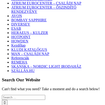
ATRIUM EUROCENTER – CSALÁDI NAP
ATRIUM EUROCENTER – ŐSZINDÍTÓ
RENDEZVÉNY
AVON
BOMBAY SAPPHIRE
DIVERSEY
ESAB
HERAEUS – KULZER
HOTPOINT
HOWDEN
Kezdőlap
KLUDI KATALÓGUS
MAN – CSALÁDI NAP
Referenciák
REMEHA
SKANSKA – NORDIC LIGHT IRODAHÁZ
SZÁLLÁS.HU
Search Our Website
Can't find what you need? Take a moment and do a search below!