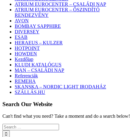
ATRIUM EUROCENTER – CSALÁDI NAP
ATRIUM EUROCENTER – ŐSZINDÍTÓ
RENDEZVÉNY
AVON
BOMBAY SAPPHIRE
DIVERSEY
ESAB
HERAEUS – KULZER
HOTPOINT
HOWDEN
Kezdőlap
KLUDI KATALÓGUS
MAN – CSALÁDI NAP
Referenciák
REMEHA
SKANSKA – NORDIC LIGHT IRODAHÁZ
SZÁLLÁS.HU
Search Our Website
Can't find what you need? Take a moment and do a search below!