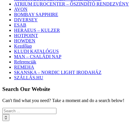
ATRIUM EUROCENTER – ŐSZINDÍTÓ RENDEZVÉNY
AVON
BOMBAY SAPPHIRE
DIVERSEY
ESAB
HERAEUS – KULZER
HOTPOINT
HOWDEN
Kezdőlap
KLUDI KATALÓGUS
MAN – CSALÁDI NAP
Referenciák
REMEHA
SKANSKA – NORDIC LIGHT IRODAHÁZ
SZÁLLÁS.HU
Search Our Website
Can't find what you need? Take a moment and do a search below!